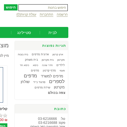
הרשמה
התחברות
עגלת קניות
(0)
לבית
סטיילינג
מוצר
תגיות נפוצות
ארונית מדפים
ארון קרטון
בית בובות
מיין לפ
בית משחק
מקרטון
בית מקרטון
לילדים
חדר שינה
כיסא
כיסא חד
מדף קרטון
מדפים
פעמי
מדפים
מדפים למשרד
לספרים
שולחן
פרגוד נייד
מקרטון
שידת מדפים
צפה בכולם
כתובת
קוליס
טל: 03-6216666
₪ 200.00
פקס: 03-6216688
אזור התעשיה כפר קאסם