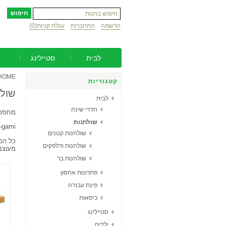
הרשמה
התחברות
עגלת קניות
(0)
לבית
סטיילינג
HOME
קטגוריות
שולח
לבית
חדרי שינה
מחפשי
שולחנות
E-gami מציגים בפניכם מגוון שולחנות אשר יעזרו לכם להרכיב פינות אוכל, פינות קפה ופינות
שולחנות קטנים
כל הפר
שולחנות ודלפקים
מעוצבו
שולחנות בר
פתרונות אחסון
פינת עבודה
כיסאות
סטיילינג
ילדים