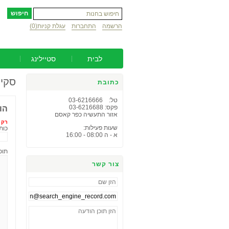
הרשמה
התחברות
עגלת קניות
(0)
לבית
סטיילינג
סקיר
כתובת
טל: 03-6216666
פקס: 03-6216688
הו
אזור התעשיה כפר קאסם
רק 
שעות פעילות:
כות
א - ה 08:00 - 16:00
תוכ
צור קשר